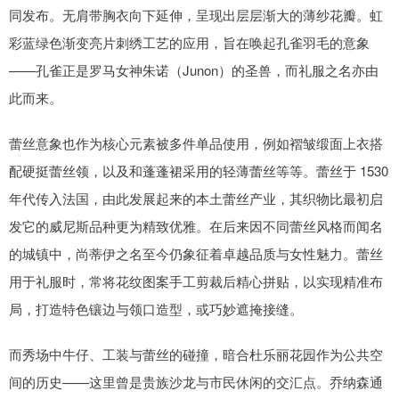
同发布。无肩带胸衣向下延伸，呈现出层层渐大的薄纱花瓣。虹
彩蓝绿色渐变亮片刺绣工艺的应用，旨在唤起孔雀羽毛的意象
——孔雀正是罗马女神朱诺（Junon）的圣兽，而礼服之名亦由
此而来。
蕾丝意象也作为核心元素被多件单品使用，例如褶皱缎面上衣搭
配硬挺蕾丝领，以及和蓬蓬裙采用的轻薄蕾丝等等。蕾丝于 1530
年代传入法国，由此发展起来的本土蕾丝产业，其织物比最初启
发它的威尼斯品种更为精致优雅。在后来因不同蕾丝风格而闻名
的城镇中，尚蒂伊之名至今仍象征着卓越品质与女性魅力。蕾丝
用于礼服时，常将花纹图案手工剪裁后精心拼贴，以实现精准布
局，打造特色镶边与领口造型，或巧妙遮掩接缝。
而秀场中牛仔、工装与蕾丝的碰撞，暗合杜乐丽花园作为公共空
间的历史——这里曾是贵族沙龙与市民休闲的交汇点。乔纳森通