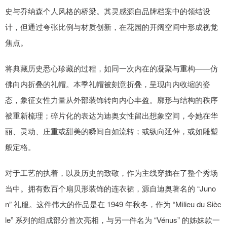
史与乔纳森个人风格的桥梁。其灵感源自品牌档案中的领结设
计，但通过夸张比例与材质创新，在花园的开阔空间中形成视觉
焦点。
将典藏历史悉心珍藏的过程，如同一次内在的凝聚与重构——仿
佛向内折叠的礼帽。本季礼帽被刻意折叠，呈现向内收缩的姿
态，象征女性力量从外部装饰转向内心丰盈。廓形与结构的秩序
被重新梳理；碎片化的表达为迪奥女性留出想象空间，令她在华
丽、灵动、庄重或甜美的瞬间自如流转；或纵向延伸，或如雕塑
般定格。
对于工艺的执着，以及历史的致敬，作为主线穿插在了整个秀场
当中。拥有数百个扇贝形装饰的连衣裙，源自迪奥著名的 “Juno
n” 礼服。这件伟大的作品是在 1949 年秋冬，作为 “Milieu du Sièc
le” 系列的组成部分首次亮相，与另一件名为 “Vénus” 的姊妹款一