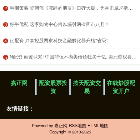
​融期策略 梁朝伟《寂静的朋友》口碑大爆，为冲击威尼斯影帝，63岁全裸上阵
2
​好牛优配 这家购物中心何以辐射两省四市八县？
3
​亿配资 兴泰控股两家科技金融孵化器升格“省级”
4
​N配资 颠覆认知! 中国非但不抛美债还狂买千亿, 美元霸权要凉是谎言?
5
嘉正网
配资股票投
按天配资交
在线炒股配
资
易
资开户
友情链接：
嘉正网
RSS地图
HTML地图
Powered by
Copyright
© 2013-2025