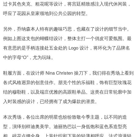
过卡其色夹克、粗花呢等设计，将宫廷精致感注入现代休闲装，
呼应了花园从皇家领地到公共公园的转型。
另外，乔纳森本人特有的趣味巧思，也藏在了设计的细节当中。
例如上图这支包的蝴蝶结设计，整体主打一个俏皮可爱氛围。最
有意思的是手柄连接处五金处的 Logo 设计，将环化为了品牌名
中的字母“O”，尤为玩味。
鞋履方面，在设计师 Nina Christen 操刀下，我们得在秀场上看到
各式风格迥异的创意佳作。朋克个性的乐福鞋，饰有巨型玫瑰花
结的穆勒鞋，以及端庄优雅的高跟鞋单品。这类在日常轮廓中加
入时装感的设计，已经拥有了成为爆款的潜质。
本次秀场，各位出席的明星也纷纷致敬今季主题，以不同的造
型，演绎别样迪奥美学。迪丽热巴以一身低饱和蓝色系造型亮
相。碎花点缀全身，上装针织和下装的轻薄相呼应，法式浪漫轻