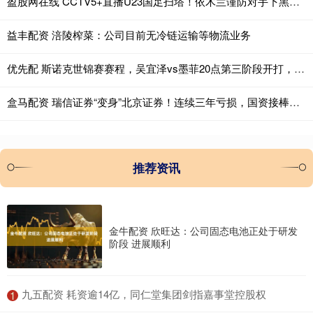
盈股网在线 CCTV5+直播U23国足扫塔！依木兰谨防对手下黑脚，向余望知耻后勇
益丰配资 涪陵榨菜：公司目前无冷链运输等物流业务
优先配 斯诺克世锦赛赛程，吴宜泽vs墨菲20点第三阶段开打，能否扩大优势
盒马配资 瑞信证券“变身”北京证券！连续三年亏损，国资接棒能否迎转折
推荐资讯
金牛配资 欣旺达：公司固态电池正处于研发
阶段 进展顺利
​九五配资 耗资逾14亿，同仁堂集团剑指嘉事堂控股权
1