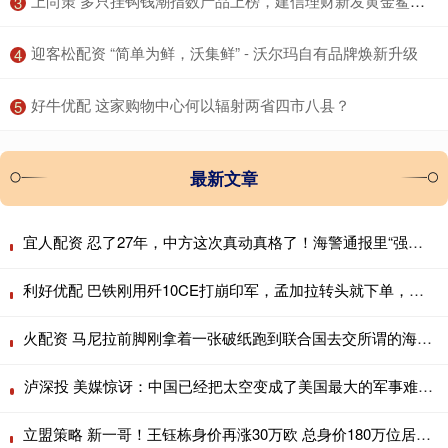
​上尚策 多只挂钩钱潮指数产品上榜，建信理财新发黄金鲨鱼鳍结构性产品
3
​迎客松配资 “简单为鲜，沃集鲜” - 沃尔玛自有品牌焕新升级
4
​好牛优配 这家购物中心何以辐射两省四市八县？
5
最新文章
宜人配资 忍了27年，中方这次真动真格了！海警通报里“强制拖离”四个字格外扎眼
利好优配 巴铁刚用歼10CE打崩印军，孟加拉转头就下单，歼10CE成南亚新宠？
火配资 马尼拉前脚刚拿着一张破纸跑到联合国去交所谓的海图，自以为玩了手高明的
泸深投 美媒惊讶：中国已经把太空变成了美国最大的军事难题！
立盟策略 新一哥！王钰栋身价再涨30万欧 总身价180万位居中超本土第1