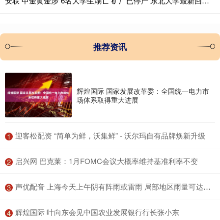
安联 中金黄金涉“6名大学生溺亡”矿厂已停产 东北大学最新回应！
推荐资讯
辉煌国际 国家发展改革委：全国统一电力市
场体系取得重大进展
​迎客松配资 “简单为鲜，沃集鲜” - 沃尔玛自有品牌焕新升级
1
​启兴网 巴克莱：1月FOMC会议大概率维持基准利率不变
2
​声优配音 上海今天上午阴有阵雨或雷雨 局部地区雨量可达大到暴雨
3
​辉煌国际 叶向东会见中国农业发展银行行长张小东
4