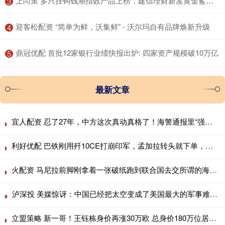
​上尚策 多只挂钩钱潮指数产品上榜，建信理财新发黄金鲨鱼鳍结构性产品
3
​迎客松配资 “简单为鲜，沃集鲜” - 沃尔玛自有品牌焕新升级
4
​鼎冠优配 首批12家银行业绩快报出炉: 四家资产规模破10万亿
5
最新文章
宜人配资 忍了27年，中方这次真动真格了！海警通报里“强制拖离”四个字格外扎眼
利好优配 巴铁刚用歼10CE打崩印军，孟加拉转头就下单，歼10CE成南亚新宠？
火配资 马尼拉前脚刚拿着一张破纸跑到联合国去交所谓的海图，自以为玩了手高明的
泸深投 美媒惊讶：中国已经把太空变成了美国最大的军事难题！
立盟策略 新一哥！王钰栋身价再涨30万欧 总身价180万位居中超本土第1