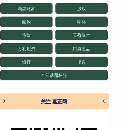
灿星财富
股权
回购
即将
惊险
天盈资本
万利配资
口袋超盘
银行
指数
全部话题标签
关注 嘉正网