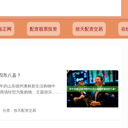
嘉正网
配资股票投资
按天配资交易
在
四市八县？
14年的山东德州澳林新生活购物中
商场转型为集购物、主题游乐、餐
分类：按天配资交易