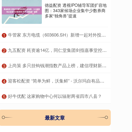
德益配资 透视IPO辅导军团扩容地
图：343家候场企业集中少数券商
多家“独角兽”提速
​牛管家 东方电缆（603606.SH）新增一起对外投资，被投资公司为烟台万华电气新材料有限公司
1
​九五配资 耗资逾14亿，同仁堂集团剑指嘉事堂控股权
2
​上尚策 多只挂钩钱潮指数产品上榜，建信理财新发黄金鲨鱼鳍结构性产品
3
​迎客松配资 “简单为鲜，沃集鲜” - 沃尔玛自有品牌焕新升级
4
​好牛优配 这家购物中心何以辐射两省四市八县？
5
最新文章