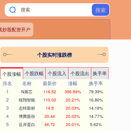
搜索
线炒股配资开户
个股实时涨跌榜
个股跌幅
个股流入
个股流出
换手率
个股涨幅
排名
名称
最新价
涨幅
换手率
1
N展芯
116.52
396.89%
79.39%
2
锐翔智能
110.02
20.21%
16.80%
3
志特新材
14.8
20.03%
14.18%
4
博腾股份
20.44
20.02%
14.77%
5
近岸蛋白
46.72
20.01%
5.62%