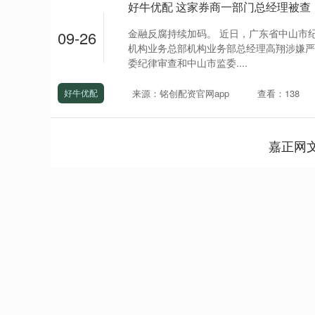
好牛优配 这家券商一部门总经理被查
金融反腐持续加码。 近日，广东省中山市
09-26
机构业务总部机构业务部总经理高翔涉嫌严
委纪律审查和中山市监委....
来源：铭创配资官网app
查看：138
好牛优配
嘉正网
深证成指
14311.01
.68
1.02%
200.89
1