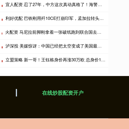
宜人配资 忍了27年，中方这次真动真格了！海警通报里“强制拖离”四个字格外扎眼
利好优配 巴铁刚用歼10CE打崩印军，孟加拉转头就下单，歼10CE成南亚新宠？
火配资 马尼拉前脚刚拿着一张破纸跑到联合国去交所谓的海图，自以为玩了手高明的
泸深投 美媒惊讶：中国已经把太空变成了美国最大的军事难题！
立盟策略 新一哥！王钰栋身价再涨30万欧 总身价180万位居中超本土第1
在线炒股配资开户