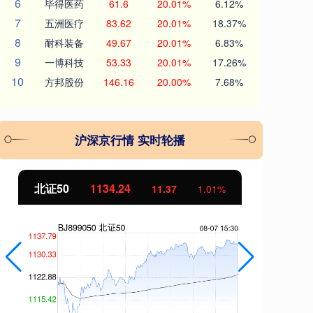
6
毕得医药
61.6
20.01%
6.12%
7
五洲医疗
83.62
20.01%
18.37%
8
耐科装备
49.67
20.01%
6.83%
9
一博科技
53.33
20.01%
17.26%
10
方邦股份
146.16
20.00%
7.68%
沪深京行情 实时轮播
北证50
1134.24
创
11.37
1.01%