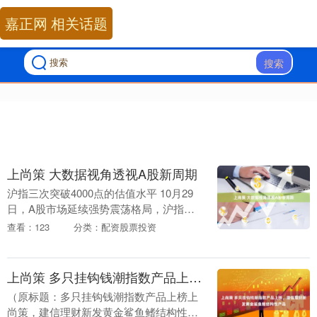
嘉正网 相关话题
搜索
上尚策 大数据视角透视A股新周期
沪指三次突破4000点的估值水平 10月29
日，A股市场延续强势震荡格局，沪指收
盘站上4000点整数关口，再创10年新高。
查看：123
分类：配资股票投资
4000点是沪指的重要分水岭，意味着....
上尚策 多只挂钩钱潮指数产品上榜，建信理财新发黄金鲨鱼鳍结构性产品
（原标题：多只挂钩钱潮指数产品上榜上
尚策，建信理财新发黄金鲨鱼鳍结构性产