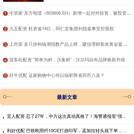
​牛管家 东方电缆（603606.SH）新增一起对外投资，被投资公司为烟台万华电气新材料有限公司
1
​九五配资 耗资逾14亿，同仁堂集团剑指嘉事堂控股权
2
​上尚策 多只挂钩钱潮指数产品上榜，建信理财新发黄金鲨鱼鳍结构性产品
3
​迎客松配资 “简单为鲜，沃集鲜” - 沃尔玛自有品牌焕新升级
4
​好牛优配 这家购物中心何以辐射两省四市八县？
5
最新文章
宜人配资 忍了27年，中方这次真动真格了！海警通报里“强制拖离”四个字格外扎眼
利好优配 巴铁刚用歼10CE打崩印军，孟加拉转头就下单，歼10CE成南亚新宠？