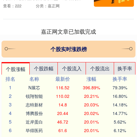
品） 数据说明： 产品统计范围为理财公司
查看：222
分类：嘉正网
发行的公募“固收+期权”理财产品，统计截
止日期为....
嘉正网文章已加载完成
个股实时涨跌榜
个股跌幅
个股流入
个股流出
换手率
个股涨幅
排名
名称
最新价
涨幅
换手率
1
N展芯
116.52
396.89%
79.39%
2
锐翔智能
110.02
20.21%
16.80%
3
志特新材
14.8
20.03%
14.18%
4
博腾股份
20.44
20.02%
14.77%
5
近岸蛋白
46.72
20.01%
5.62%
6
毕得医药
61.6
20.01%
6.12%