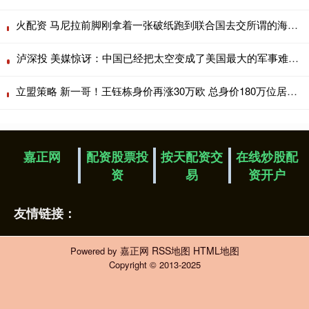
火配资 马尼拉前脚刚拿着一张破纸跑到联合国去交所谓的海图，自以为玩了手高明的
泸深投 美媒惊讶：中国已经把太空变成了美国最大的军事难题！
立盟策略 新一哥！王钰栋身价再涨30万欧 总身价180万位居中超本土第1
嘉正网
配资股票投
按天配资交
在线炒股配
资
易
资开户
友情链接：
嘉正网
RSS地图
HTML地图
Powered by
Copyright
© 2013-2025