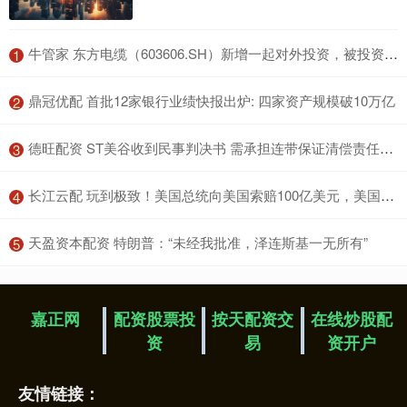
​牛管家 东方电缆（603606.SH）新增一起对外投资，被投资公司为烟台万华电气新材料有限公司
1
​鼎冠优配 首批12家银行业绩快报出炉: 四家资产规模破10万亿
2
​德旺配资 ST美谷收到民事判决书 需承担连带保证清偿责任并有权追偿
3
​长江云配 玩到极致！美国总统向美国索赔100亿美元，美国财政部长表示，如果他赢了，就是所有美国人买单，历史上最荒诞的一幕
4
​天盈资本配资 特朗普：“未经我批准，泽连斯基一无所有”
5
嘉正网
配资股票投
按天配资交
在线炒股配
资
易
资开户
友情链接：