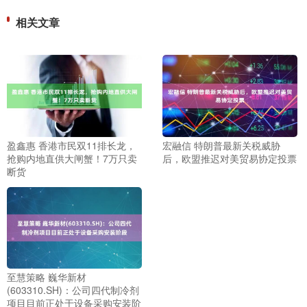
相关文章
盈鑫惠 香港市民双11排长龙，
宏融信 特朗普最新关税威胁
抢购内地直供大闸蟹！7万只卖
后，欧盟推迟对美贸易协定投票
断货
至慧策略 巍华新材
(603310.SH)：公司四代制冷剂
项目目前正处于设备采购安装阶