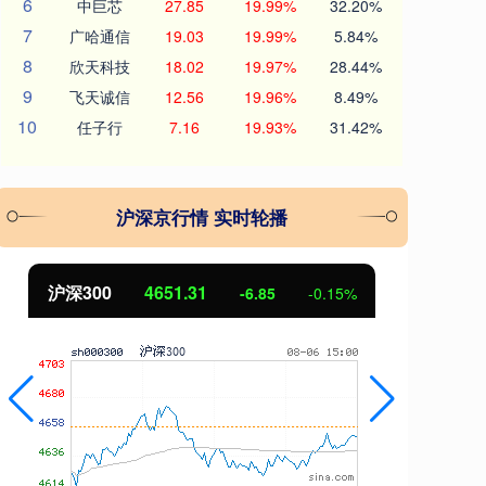
6
中巨芯
27.85
19.99%
32.20%
7
广哈通信
19.03
19.99%
5.84%
8
欣天科技
18.02
19.97%
28.44%
9
飞天诚信
12.56
19.96%
8.49%
10
任子行
7.16
19.93%
31.42%
沪深京行情 实时轮播
沪深300
4651.31
北
-6.85
-0.15%