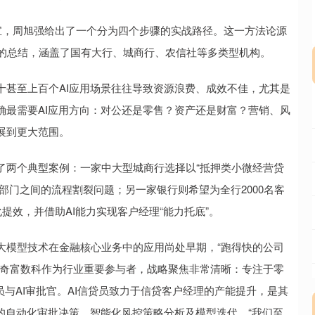
宝，周旭强给出了一个分为四个步骤的实战路径。这一方法论源
创的总结，涵盖了国有大行、城商行、农信社等多类型机构。
甚至上百个AI应用场景往往导致资源浪费、成效不佳，尤其是
确最需要AI应用方向：对公还是零售？资产还是财富？营销、风
展到更大范围。
两个典型案例：一家中大型城商行选择以“抵押类小微经营贷
部门之间的流程割裂问题；另一家银行则希望为全行2000名客
化提效，并借助AI能力实现客户经理“能力托底”。
模型技术在金融核心业务中的应用尚处早期，“跑得快的公司
，奇富数科作为行业重要参与者，战略聚焦非常清晰：专注于零
员与AI审批官。AI信贷员致力于信贷客户经理的产能提升，是其
的自动化审批决策、智能化风控策略分析及模型迭代。“我们至