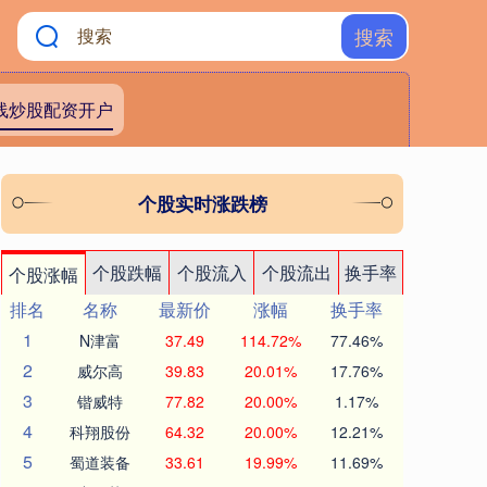
搜索
线炒股配资开户
个股实时涨跌榜
个股跌幅
个股流入
个股流出
换手率
个股涨幅
排名
名称
最新价
涨幅
换手率
1
N津富
37.49
114.72%
77.46%
2
威尔高
39.83
20.01%
17.76%
3
锴威特
77.82
20.00%
1.17%
4
科翔股份
64.32
20.00%
12.21%
5
蜀道装备
33.61
19.99%
11.69%