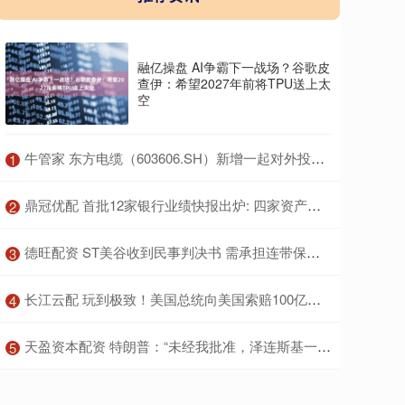
融亿操盘 AI争霸下一战场？谷歌皮
查伊：希望2027年前将TPU送上太
空
​牛管家 东方电缆（603606.SH）新增一起对外投资，被投资公司为烟台万华电气新材料有限公司
1
​鼎冠优配 首批12家银行业绩快报出炉: 四家资产规模破10万亿
2
​德旺配资 ST美谷收到民事判决书 需承担连带保证清偿责任并有权追偿
3
​长江云配 玩到极致！美国总统向美国索赔100亿美元，美国财政部长表示，如果他赢了，就是所有美国人买单，历史上最荒诞的一幕
4
​天盈资本配资 特朗普：“未经我批准，泽连斯基一无所有”
5