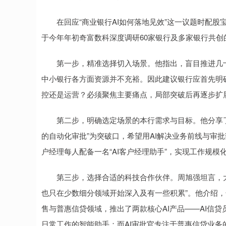
在回应“商业银行AI如何落地见效”这一议题时配股
于今年年初奇富数科深度调研60家银行及多家银行共
第一步，精准选择切入场景。他指出，盲目推进几十
中小银行各方面资源并不充裕。因此建议银行应首先明
控还是运营？必须聚焦主要痛点，局部突破后再逐步扩
第二步，明确选定场景的本行需求与目标。他分享了
的自动化审批”为突破口，希望用AI解决业务前线与审批
户经理每人配备一名“AI客户经理助手”，实现工作规模
第三步，选择合适的科技合作伙伴。周旭强坦言，大
也只在少数细分领域开始深入及有一些积累”。他介绍
售与普惠信贷领域，推出了两款核心AI产品——AI信贷
日常工作的智能助手；而AI审批官专注于普惠信贷业务