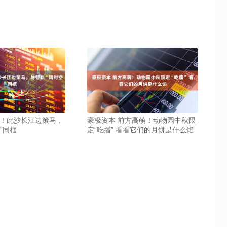
了！此沙长江边策马，
豪极资本 前方高萌！动物园中秋限
”同框
定“吃播” 看看它们的月饼是什么馅